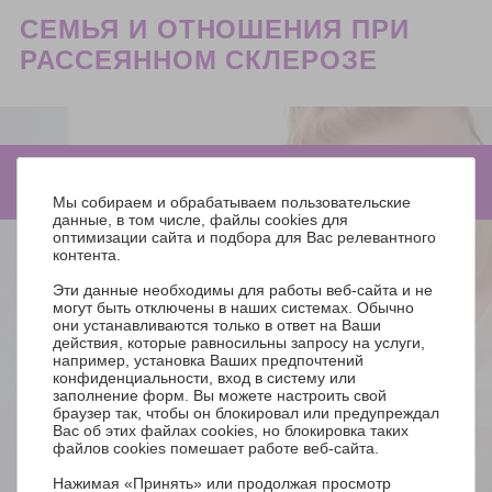
СЕМЬЯ И ОТНОШЕНИЯ ПРИ
РАССЕЯННОМ СКЛЕРОЗЕ
Как рассказать о рассеянном
склерозе маленьким детям
Мы собираем и обрабатываем пользовательские
данные, в том числе, файлы cookies для
оптимизации сайта и подбора для Вас релевантного
контента.
Эти данные необходимы для работы веб-сайта и не
Зачастую бывает, что симптомы РС
могут быть отключены в наших системах. Обычно
становится сложно скрыть, и вы
они устанавливаются только в ответ на Ваши
действия, которые равносильны запросу на услуги,
понимаете, что самые маленькие члены
например, установка Ваших предпочтений
семьи начинают задаваться вопросами.
конфиденциальности, вход в систему или
Для детей болезни родителей – всегда
заполнение форм. Вы можете настроить свой
браузер так, чтобы он блокировал или предупреждал
огромный стресс, особенно если им
Вас об этих файлах cookies, но блокировка таких
ничего не объяснить и не успокоить их.
файлов cookies помешает работе веб-сайта.
Мы подготовили пошаговый гайд о том,
Нажимая «Принять» или продолжая просмотр