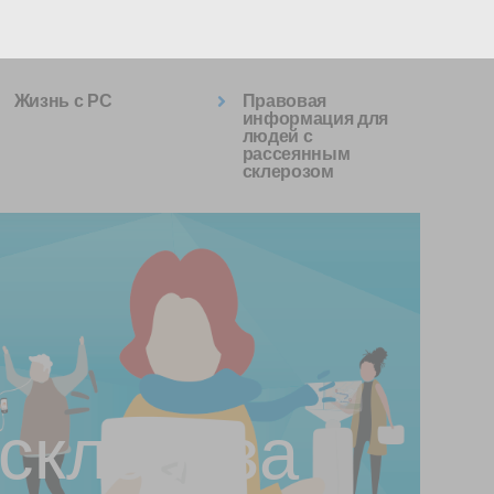
Жизнь с РС
Правовая
информация для
людей с
рассеянным
склерозом
 склероза