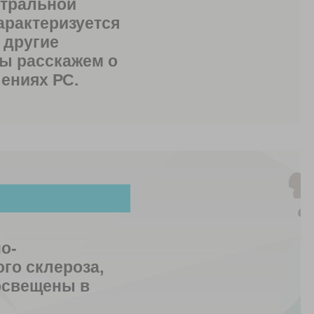
нтральной
арактеризуется
 другие
мы расскажем о
ениях РС.
о-
го склероза,
освещены в