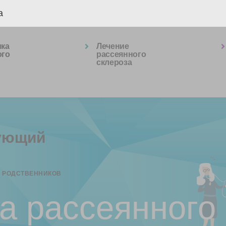
а
ика
Лечение
ого
рассеянного
склероза
ующий
Х РОДСТВЕННИКОВ
а рассеянного