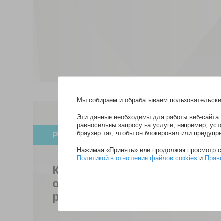
Мы собираем и обрабатываем пользовательские
Эти данные необходимы для работы веб-сайта 
равносильны запросу на услуги, например, ус
браузер так, чтобы он блокировал или предупр
РС с обострениями
Нажимая «Принять» или продолжая просмотр са
Политикой в отношении файлов cookies
и
Прав
Как ставится диагноз и как пр
обострениями - обо всем это
разделе.