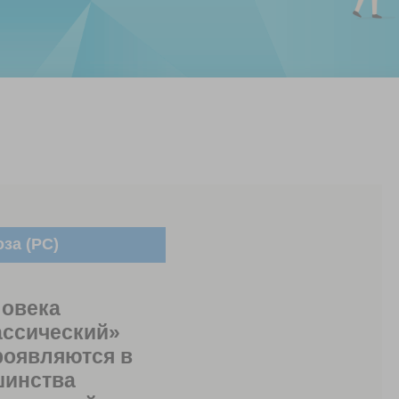
за (РС)
ловека
ассический»
роявляются в
шинства